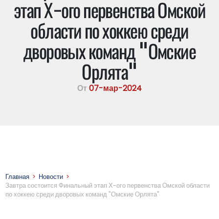
этап Х-ого первенства Омской
области по хоккею среди
дворовых команд "Омские
Орлята"
От
07-мар-2024
Главная
>
Новости
>
Завтра состоится Финальный этап Х-ого первенства Омской области
по хоккею среди дворовых команд "Омские Орлята"